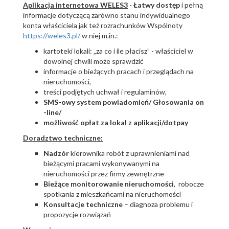
A
plikacja internetowa WELES3
-
Łatwy dostęp
i pełną
informacje dotyczącą zarówno stanu indywidualnego
konta właściciela jak też rozrachunków Wspólnoty
https://weles3.pl/
w niej m.in.:
kartoteki lokali: „za co i ile płacisz” - właściciel w
dowolnej chwili może sprawdzić
informacje o bieżących pracach i przeglądach na
nieruchomości,
treści podjętych uchwał i regulaminów,
SMS-owy system powiadomień/ Głosowania on
-
line
/
możliwość opłat za lokal z aplikacji/
dotpay
Doradztwo techniczne:
Nadzór
kierownika robót z uprawnieniami nad
bieżącymi pracami wykonywanymi na
nieruchomości przez firmy zewnętrzne
Bieżące monitorowanie nieruchomości
, robocze
spotkania z mieszkańcami na nieruchomości
Konsultacje
techniczne
– diagnoza problemu i
propozycje rozwiązań